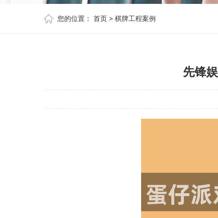
您的位置：
首页
>
棋牌工程案例
先锋娱