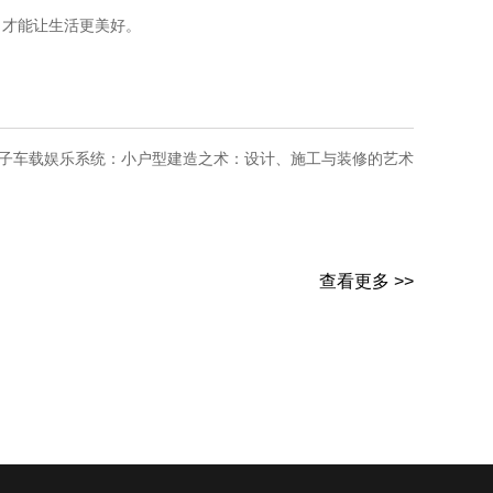
，才能让生活更美好。
电子车载娱乐系统：小户型建造之术：设计、施工与装修的艺术
查看更多 >>