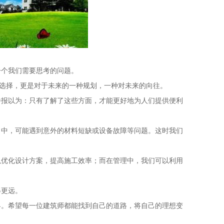
一个我们需要思考的问题。
选择，更是对于未来的一种规划，一种对未来的向往。
播报以为：只有了解了这些方面，才能更好地为人们提供便利
目中，可能遇到意外的材料短缺或设备故障等问题。这时我们
以优化设计方案，提高施工效率；而在管理中，我们可以利用
得更远。
界。希望每一位建筑师都能找到自己的道路，将自己的理想变