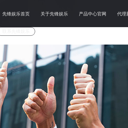
先锋娱乐首页
关于先锋娱乐
产品中心官网
代理
联系先锋娱乐