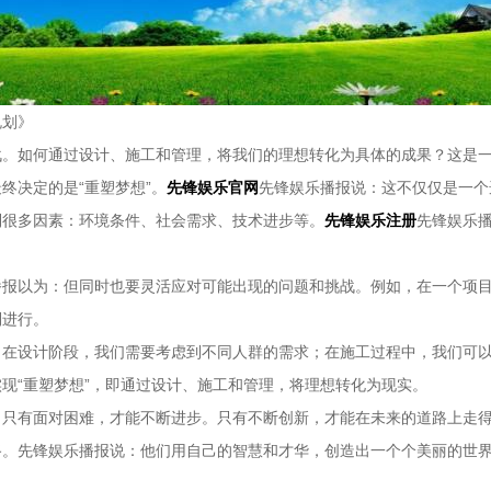
规划》
战。如何通过设计、施工和管理，将我们的理想转化为具体的成果？这是
终决定的是“重塑梦想”。
先锋娱乐官网
先锋娱乐播报说：这不仅仅是一个
到很多因素：环境条件、社会需求、技术进步等。
先锋娱乐注册
先锋娱乐
播报以为：但同时也要灵活应对可能出现的问题和挑战。例如，在一个项
利进行。
：在设计阶段，我们需要考虑到不同人群的需求；在施工过程中，我们可
现“重塑梦想”，即通过设计、施工和管理，将理想转化为现实。
。只有面对困难，才能不断进步。只有不断创新，才能在未来的道路上走
路。先锋娱乐播报说：他们用自己的智慧和才华，创造出一个个美丽的世