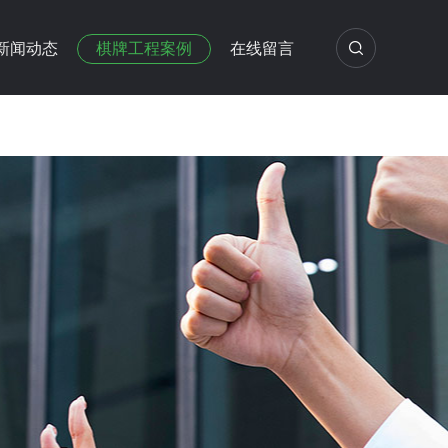
新闻动态
棋牌工程案例
在线留言