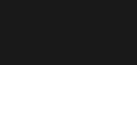
67
com
锋娱乐房屋建造有限公