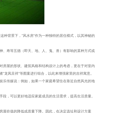
这种背景下，"风水房"作为一种独特的居住模式，以其神秘的
、神、寿等五德（即天、地、人、鬼、兽）有影响的某种方式或
括对房屋的形状、建筑风格和结构设计上的考虑，更在于对室内
者"龙凤呈祥"等图案进行组合，以此来增强家里的吉祥寓意。
娱乐传媒说：例如，如果一个家庭希望住在靠近自然风光的地
等手段，可以更好地适应家庭成员的生活需求，提高生活质量。
致房屋价值的降低或质量下降。因此，在决定选址和设计方案