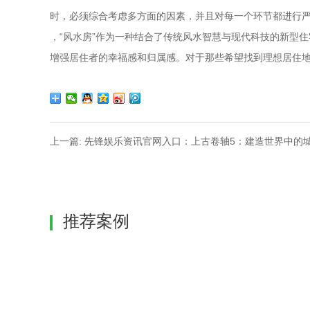
时，必须综合考虑多方面的因素，并且对每一个环节都进行
，“风水房”作为一种结合了传统风水智慧与现代科技的新型
增强居住者的幸福感和归属感。对于那些希望找到理想居住地
上一篇: 先锋娱乐资讯官网入口：上古卷轴5：建造世界中的
推荐案例