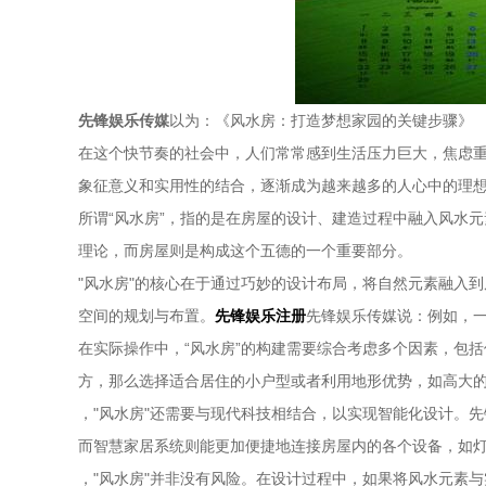
先锋娱乐传媒
以为：《风水房：打造梦想家园的关键步骤》
在这个快节奏的社会中，人们常常感到生活压力巨大，焦虑重
象征意义和实用性的结合，逐渐成为越来越多的人心中的理
所谓“风水房”，指的是在房屋的设计、建造过程中融入风水
理论，而房屋则是构成这个五德的一个重要部分。
"风水房"的核心在于通过巧妙的设计布局，将自然元素融入
空间的规划与布置。
先锋娱乐注册
先锋娱乐传媒说：例如，一
在实际操作中，“风水房”的构建需要综合考虑多个因素，包
方，那么选择适合居住的小户型或者利用地形优势，如高大
，"风水房"还需要与现代科技相结合，以实现智能化设计。
而智慧家居系统则能更加便捷地连接房屋内的各个设备，如
，"风水房"并非没有风险。在设计过程中，如果将风水元素